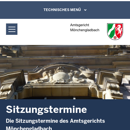
Direkt zum Inhalt
Amtsgericht Mönchengladbach:
TECHNISCHES MENÜ
Leichte Sprache, Gebärdensprachenvideo
und Kontaktformular
Sitzungstermine
Sitzungstermine
Die Sitzungstermine des Amtsgerichts
Mönchengladbach