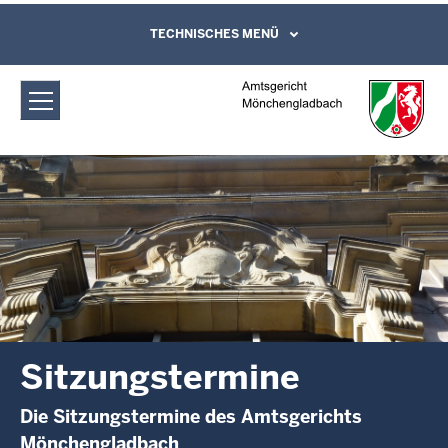
Direkt zum Inhalt
Amtsgericht Mönchengladbach:
TECHNISCHES MENÜ
Leichte Sprache, Gebärdensprachenvideo
und Kontaktformular
Sitzungstermine
Sitzungstermine
Die Sitzungstermine des Amtsgerichts
Mönchengladbach