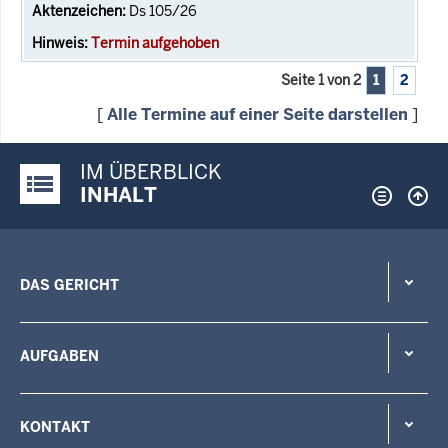
Ds 105/26
Termin aufgehoben
Seite 1 von 2
1
2
[
Alle Termine auf einer Seite darstellen
]
IM ÜBERBLICK
Justiz-Portal im Überblick:
INHALT
DAS GERICHT
AUFGABEN
KONTAKT