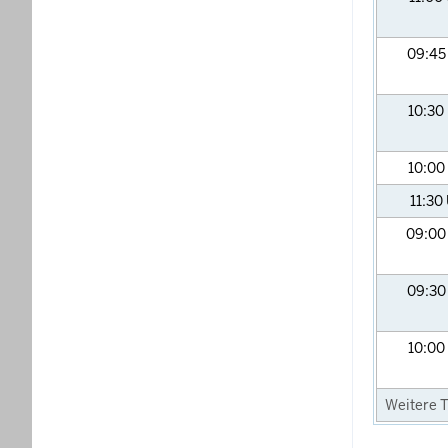
09:4
10:30
10:00
11:30
09:0
09:3
10:00
Weitere T