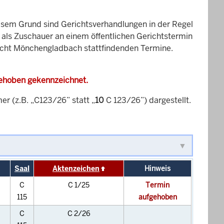
esem Grund sind Gerichtsverhandlungen in der Regel
it als Zuschauer an einem öffentlichen Gerichtstermin
richt Mönchengladbach stattfindenden Termine.
gehoben gekennzeichnet.
 (z.B. „C123/26” statt „
10
C 123/26”) dargestellt.
Saal
Aktenzeichen
Hinweis
C
C 1/25
Termin
115
aufgehoben
C
C 2/26