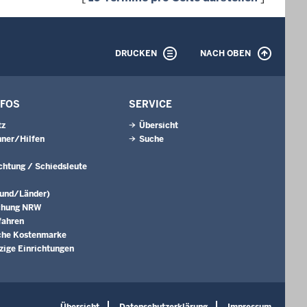
DRUCKEN
NACH OBEN
NFOS
SERVICE
tz
Übersicht
ner/Hilfen
Suche
ichtung / Schiedsleute
Bund/Länder)
chung NRW
fahren
che Kostenmarke
ige Einrichtungen