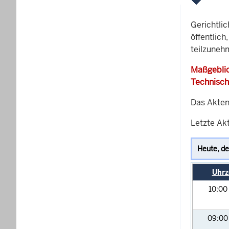
Gerichtli
öffentlich
teilzuneh
Maßgeblic
Technisch
Das Akten
Letzte Akt
Uhrz
10:00
09:0