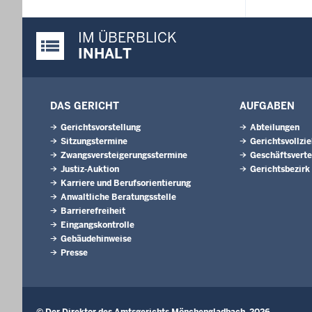
IM ÜBERBLICK
Justiz-Portal im Überblick:
INHALT
DAS GERICHT
AUFGABEN
Gerichtsvorstellung
Abteilungen
Sitzungstermine
Gerichtsvollzi
Zwangsversteigerungsstermine
Geschäftsverte
Justiz-Auktion
Gerichtsbezirk
Karriere und Berufsorientierung
Anwaltliche Beratungsstelle
Barrierefreiheit
Eingangskontrolle
Gebäudehinweise
Presse