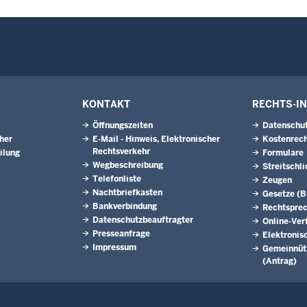
KONTAKT
RECHTS-I
Öffnungszeiten
Datenschu
eher
E-Mail - Hinweis, Elektronischer
Kostenrech
Rechtsverkehr
ilung
Formulare
Wegbeschreibung
Streitschl
Telefonliste
Zeugen
Nachtbriefkasten
Gesetze (
Bankverbindung
Rechtspre
Datenschutzbeauftragter
Online-Ver
Presseanfrage
Elektronis
Impressum
Gemeinnütz
(Antrag)