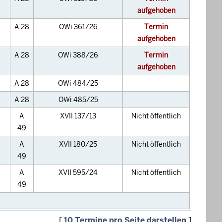
aufgehoben
A 28
OWi 361/26
Termin
aufgehoben
A 28
OWi 388/26
Termin
aufgehoben
A 28
OWi 484/25
A 28
OWi 485/25
A
XVII 137/13
Nicht öffentlich
49
A
XVII 180/25
Nicht öffentlich
49
A
XVII 595/24
Nicht öffentlich
49
[
10 Termine pro Seite darstellen
]