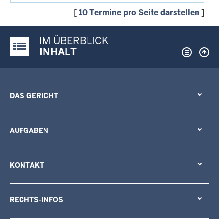
[
10 Termine pro Seite darstellen
]
IM ÜBERBLICK
Justiz-Portal im Überblick:
INHALT
DAS GERICHT
AUFGABEN
KONTAKT
RECHTS-INFOS