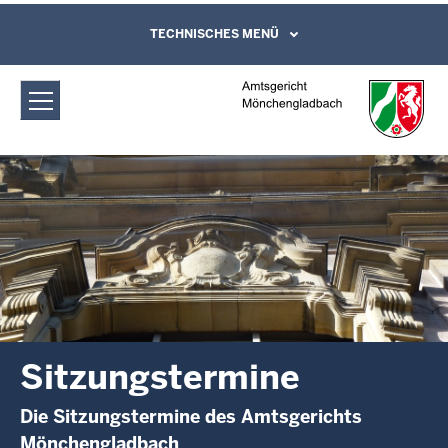
Direkt zum Inhalt
Amtsgericht Mönchengladbach:
TECHNISCHES MENÜ
Leichte Sprache, Gebärdensprachenvideo
und Kontaktformular
Sitzungstermine
Sitzungstermine
Die Sitzungstermine des Amtsgerichts
Mönchengladbach