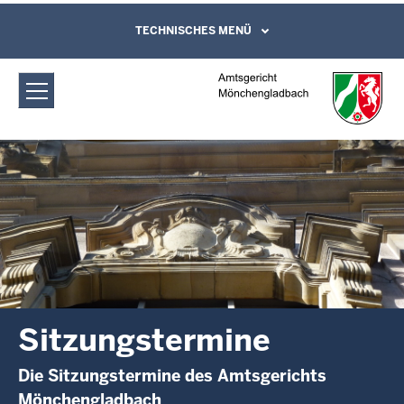
Direkt zum Inhalt
Amtsgericht Mönchengladbach:
TECHNISCHES MENÜ
Leichte Sprache, Gebärdensprachenvideo
und Kontaktformular
Sitzungstermine
Sitzungstermine
Die Sitzungstermine des Amtsgerichts
Mönchengladbach