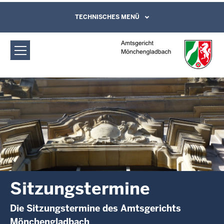
Direkt zum Inhalt
Amtsgericht Mönchengladbach:
TECHNISCHES MENÜ
Leichte Sprache, Gebärdensprachenvideo
und Kontaktformular
Sitzungstermine
Sitzungstermine
Die Sitzungstermine des Amtsgerichts
Mönchengladbach