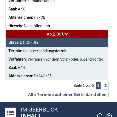
Familiensachen
A 58
F 7/26
Nicht öffentlich
Ab 11:00 Uhr
11:00
Uhr
Hauptverhandlungstermin
Verfahren vor dem Straf- oder Jugendrichter
A 14
Ds 140/25
Seite 1 von 2
1
2
[
Alle Termine auf einer Seite darstellen
]
IM ÜBERBLICK
Justiz-Portal im Überblick:
INHALT