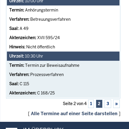
10:00
Uhr
Anhörungstermin
Betreuungsverfahren
A 49
XVII 595/24
Nicht öffentlich
10:30
Uhr
Termin zur Beweisaufnahme
Prozessverfahren
C 115
C 168/25
Seite 2 von 4
1
2
3
»
[
Alle Termine auf einer Seite darstellen
]