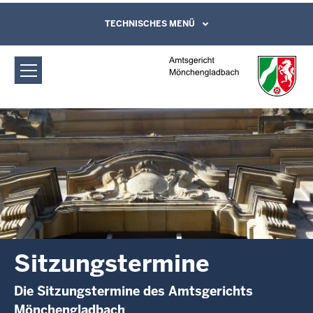
Direkt zum Inhalt
Amtsgericht Mönchengladbach:
TECHNISCHES MENÜ
Leichte Sprache, Gebärdensprachenvideo
und Kontaktformular
Sitzungstermine
Sitzungstermine
Die Sitzungstermine des Amtsgerichts
Mönchengladbach