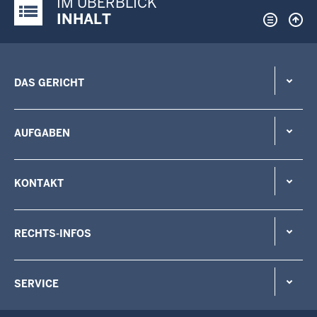
IM ÜBERBLICK
Justiz-Portal im Überblick:
INHALT
DAS GERICHT
AUFGABEN
KONTAKT
RECHTS-INFOS
SERVICE