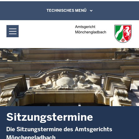
Direkt zum Inhalt
Amtsgericht Mönchengladbach:
TECHNISCHES MENÜ
Leichte Sprache, Gebärdensprachenvideo
und Kontaktformular
Sitzungstermine
Sitzungstermine
Die Sitzungstermine des Amtsgerichts
Mönchengladbach