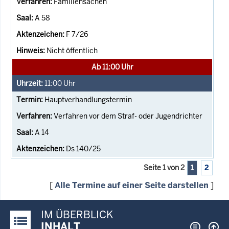
Familiensachen
A 58
F 7/26
Nicht öffentlich
Ab 11:00 Uhr
11:00
Uhr
Hauptverhandlungstermin
Verfahren vor dem Straf- oder Jugendrichter
A 14
Ds 140/25
Seite 1 von 2
1
2
[
Alle Termine auf einer Seite darstellen
]
IM ÜBERBLICK
Justiz-Portal im Überblick:
INHALT