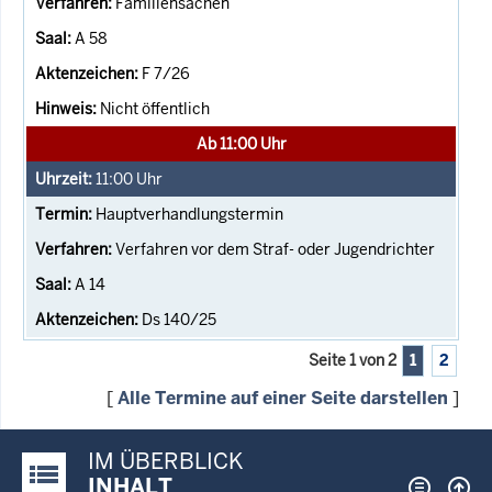
Familiensachen
A 58
F 7/26
Nicht öffentlich
Ab 11:00 Uhr
11:00
Uhr
Hauptverhandlungstermin
Verfahren vor dem Straf- oder Jugendrichter
A 14
Ds 140/25
Seite 1 von 2
1
2
[
Alle Termine auf einer Seite darstellen
]
IM ÜBERBLICK
Justiz-Portal im Überblick:
INHALT