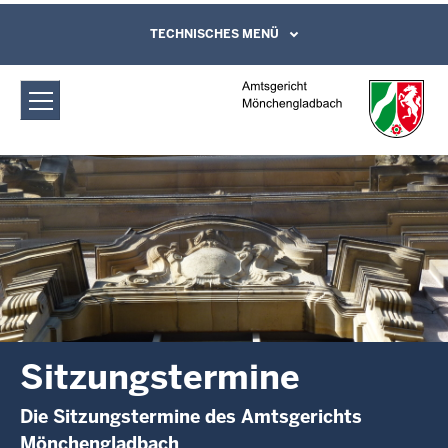
Direkt zum Inhalt
Amtsgericht Mönchengladbach:
TECHNISCHES MENÜ
Leichte Sprache, Gebärdensprachenvideo
und Kontaktformular
Sitzungstermine
Sitzungstermine
Die Sitzungstermine des Amtsgerichts
Mönchengladbach