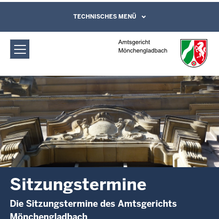
Direkt zum Inhalt
Amtsgericht Mönchengladbach:
TECHNISCHES MENÜ
Leichte Sprache, Gebärdensprachenvideo
und Kontaktformular
Sitzungstermine
Sitzungstermine
Die Sitzungstermine des Amtsgerichts
Mönchengladbach