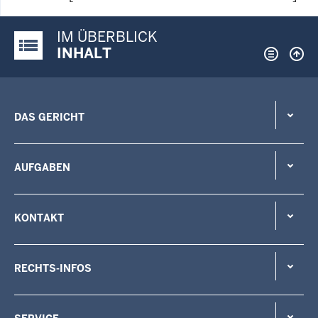
IM ÜBERBLICK
Justiz-Portal im Überblick:
INHALT
DAS GERICHT
AUFGABEN
KONTAKT
RECHTS-INFOS