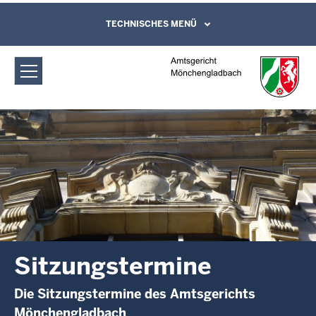
Direkt zum Inhalt
Amtsgericht Mönchengladbach:
TECHNISCHES MENÜ
Leichte Sprache, Gebärdensprachenvideo
und Kontaktformular
Sitzungstermine
Sitzungstermine
Die Sitzungstermine des Amtsgerichts
Mönchengladbach