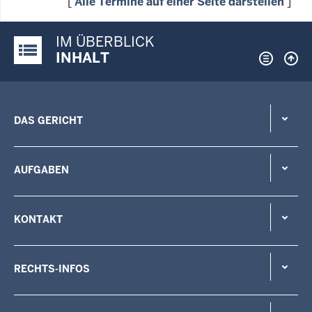
[
Alle Termine auf einer Seite darstellen
]
IM ÜBERBLICK
Justiz-Portal im Überblick:
INHALT
DAS GERICHT
AUFGABEN
KONTAKT
RECHTS-INFOS