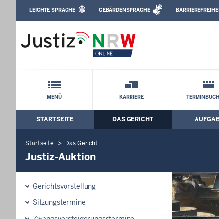
Direkt zum Inhalt
LEICHTE SPRACHE
GEBÄRDENSPRACHE
BARRIEREFREIHE
Leichte Sprache, Gebärdensprachenvideo u
Amtsgericht Mönchengladbach: Justiz-
Schnellnavigation mit Volltext-Suche
MENÜ
KARRIERE
TERMINBUC
STARTSEITE
DAS GERICHT
AUFGA
Hauptmenü: Hauptnavigation
Startseite
Das Gericht
Justiz-Auktion
Gerichtsvorstellung
Sitzungstermine
Zwangsversteigerungsstermine