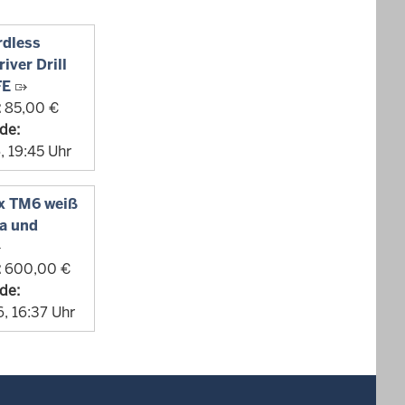
rdless
ver Drill
FE
:
85,00 €
de:
, 19:45 Uhr
x TM6 weiß
a und
:
600,00 €
de:
, 16:37 Uhr