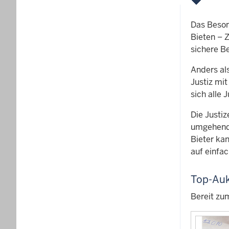
Das Beson
Bieten – 
sichere B
Anders al
Justiz mi
sich alle 
Die Justiz
umgehend 
Bieter ka
auf einfa
Top-Auk
Bereit zu